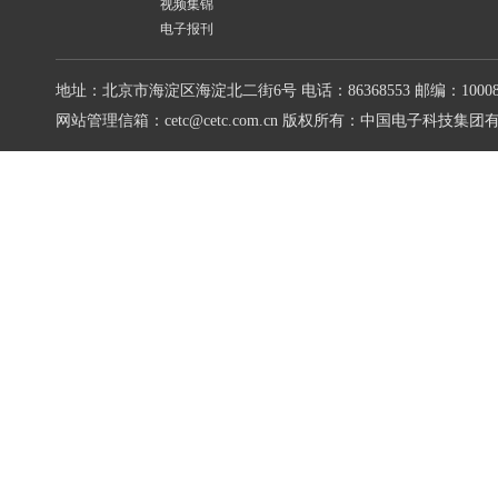
视频集锦
电子报刊
地址：北京市海淀区海淀北二街6号
电话：86368553
邮编：10008
网站管理信箱：cetc@cetc.com.cn
版权所有：中国电子科技集团