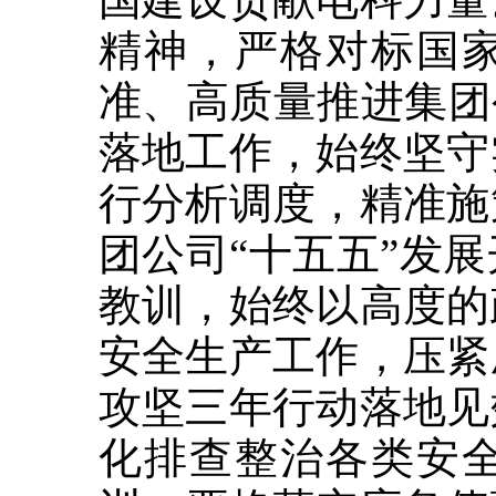
精神，严格对标国家
准、高质量推进集团
落地工作，始终坚守
行分析调度，精准施
团公司“十五五”发
教训，始终以高度的
安全生产工作，压紧
攻坚三年行动落地见
化排查整治各类安