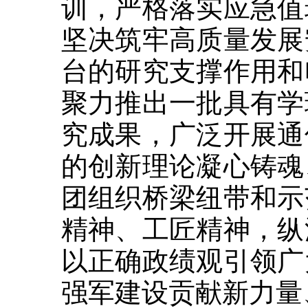
训，严格落实应急值
坚决筑牢高质量发展
台的研究支撑作用和
聚力推出一批具有学
究成果，广泛开展通
的创新理论凝心铸魂
团组织桥梁纽带和示
精神、工匠精神，纵
以正确政绩观引领广
强军建设贡献新力量