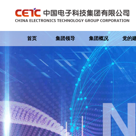
首页
集团领导
集团概况
党的