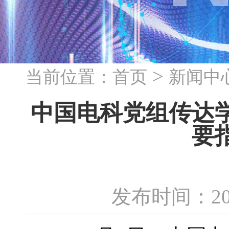
>
当前位置：
首页
新闻中
中国电科党组传达
要
发布时间：20