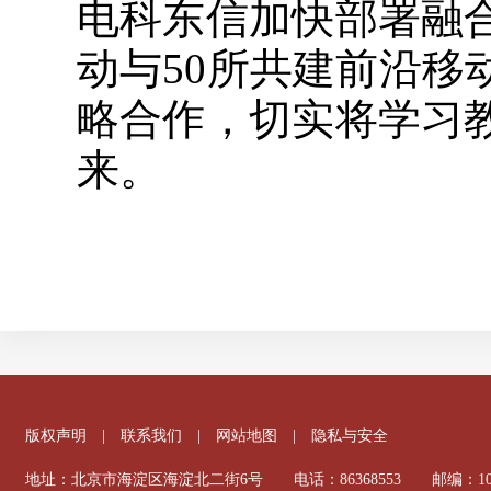
电科东信加快部署融
动与50所共建前沿
略合作，切实将学习
来。
版权声明
|
联系我们
|
网站地图
|
隐私与安全
地址：北京市海淀区海淀北二街6号 电话：86368553 邮编：100