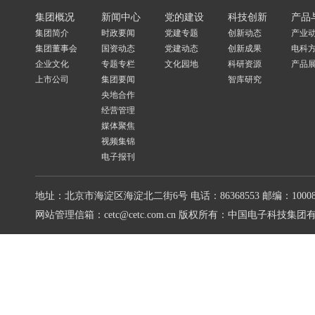
集团概况
新闻中心
党的建设
科技创新
产品
集团简介
时政要闻
党建专题
创新动态
产业
集团董事会
国资动态
党建动态
创新成果
电科
企业文化
专题专栏
文化园地
科研资源
产品
上市公司
集团要闻
智库研究
央地合作
经营管理
媒体聚焦
视频集锦
电子报刊
地址：北京市海淀区海淀北二街6号
电话：86368553
邮编：10008
网站管理信箱：cetc@cetc.com.cn
版权所有：中国电子科技集团