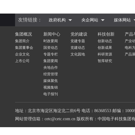
友情链接：
政府机构
央企网站
媒体网站
集团概况
新闻中心
党的建设
科技创新
产品
集团简介
时政要闻
党建专题
创新动态
产业
集团董事会
国资动态
党建动态
创新成果
电科
企业文化
专题专栏
文化园地
科研资源
产品
上市公司
集团要闻
智库研究
央地合作
经营管理
媒体聚焦
视频集锦
电子报刊
地址：北京市海淀区海淀北二街6号
电话：86368553
邮编：10008
网站管理信箱：cetc@cetc.com.cn
版权所有：中国电子科技集团