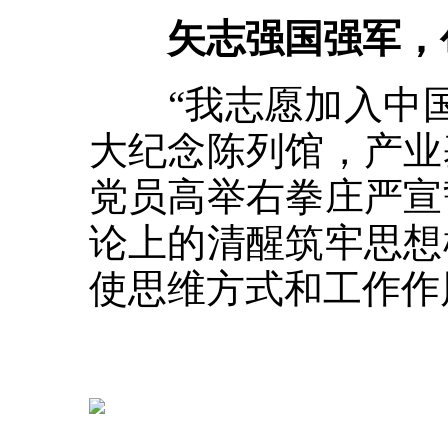
矢志强国强军，
“我志愿加入中国
大纪念陈列馆，产业
党员高举右拳庄严宣
论上的清醒筑牢思想
使思维方式和工作作