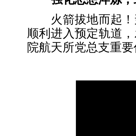
火箭拔地而起！轰
顺利进入预定轨道，
院航天所党总支重要