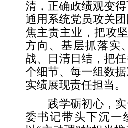
清，正确政绩观变得
通用系统党员攻关团
焦主责主业，把攻坚
方向、基层抓落实
战、日清日结，把任
个细节、每一组数据
实绩展现责任担当。
践学砺初心，实干
委书记带头下沉一