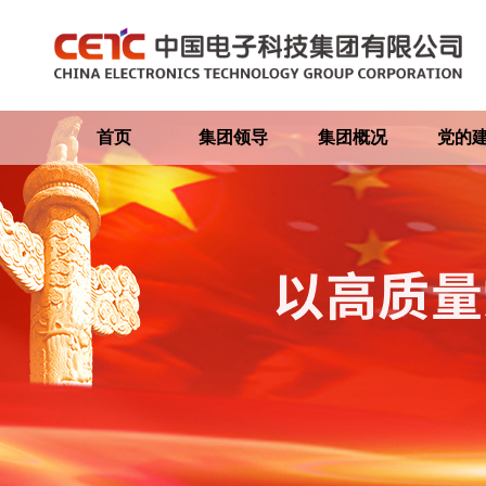
首页
集团领导
集团概况
党的