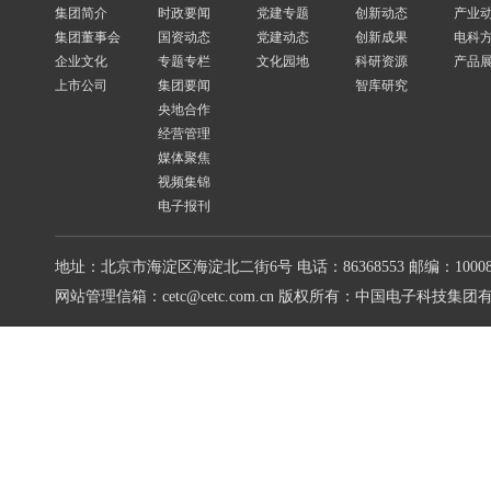
集团简介
时政要闻
党建专题
创新动态
产业
集团董事会
国资动态
党建动态
创新成果
电科
企业文化
专题专栏
文化园地
科研资源
产品
上市公司
集团要闻
智库研究
央地合作
经营管理
媒体聚焦
视频集锦
电子报刊
地址：北京市海淀区海淀北二街6号
电话：86368553
邮编：10008
网站管理信箱：cetc@cetc.com.cn
版权所有：中国电子科技集团