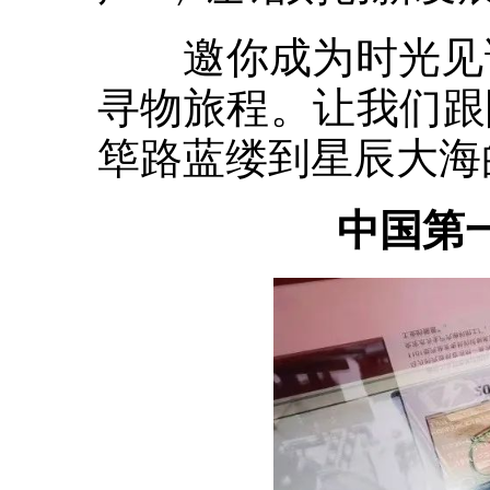
邀你成为时光见证
寻物旅程。让我们跟
筚路蓝缕到星辰大海
中国第