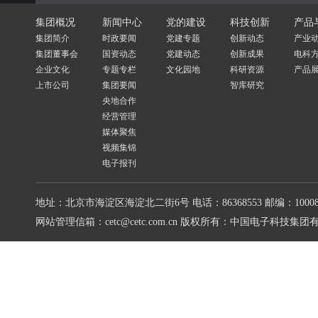
集团概况
新闻中心
党的建设
科技创新
产品
集团简介
时政要闻
党建专题
创新动态
产业
集团董事会
国资动态
党建动态
创新成果
电科
企业文化
专题专栏
文化园地
科研资源
产品
上市公司
集团要闻
智库研究
央地合作
经营管理
媒体聚焦
视频集锦
电子报刊
地址：北京市海淀区海淀北二街6号
电话：86368553
邮编：10008
网站管理信箱：cetc@cetc.com.cn
版权所有：中国电子科技集团