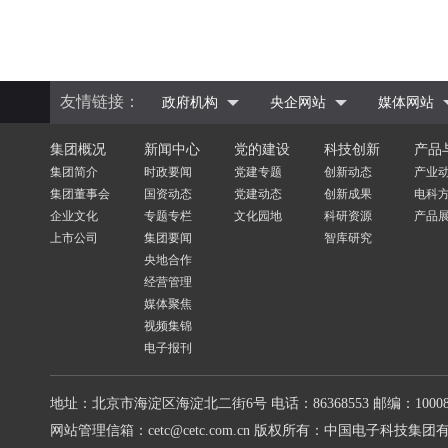
友情链接：
政府机构
央企网站
媒体网站
集团概况
新闻中心
党的建设
科技创新
产品
集团简介
时政要闻
党建专题
创新动态
产业
集团董事会
国资动态
党建动态
创新成果
电科
企业文化
专题专栏
文化园地
科研资源
产品
上市公司
集团要闻
智库研究
央地合作
经营管理
媒体聚焦
视频集锦
电子报刊
地址：北京市海淀区海淀北二街6号
电话：86368553
邮编：10008
网站管理信箱：cetc@cetc.com.cn
版权所有：中国电子科技集团