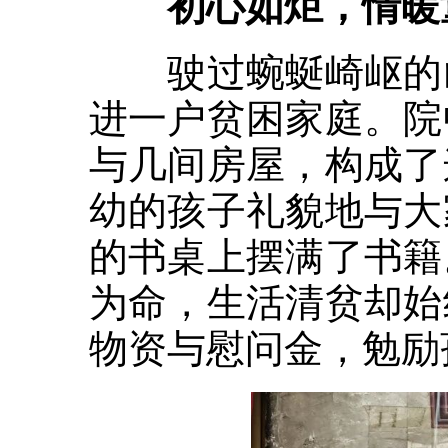
初心如炬，情暖
驶过蜿蜒崎岖的山
进一户贫困家庭。院
与几间房屋，构成了
幼的孩子礼貌地与大
的书桌上摆满了书籍
为命，生活清贫却始
物资与慰问金，勉励