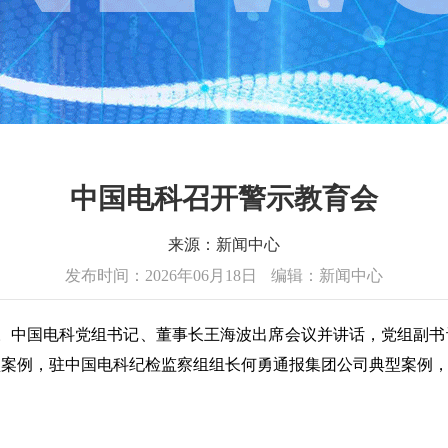
中国电科召开警示教育会
来源：新闻中心
发布时间：2026年06月18日
编辑：新闻中心
。中国电科党组书记、董事长王海波出席会议并讲话，党组副书
型案例，驻中国电科纪检监察组组长何勇通报集团公司典型案例