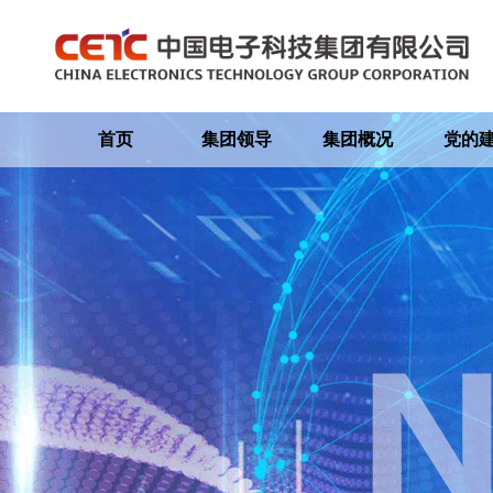
首页
集团领导
集团概况
党的