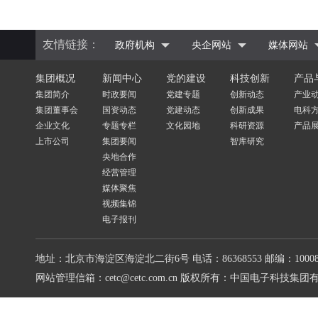
友情链接：
政府机构
央企网站
媒体网站
集团概况
新闻中心
党的建设
科技创新
产品
集团简介
时政要闻
党建专题
创新动态
产业
集团董事会
国资动态
党建动态
创新成果
电科
企业文化
专题专栏
文化园地
科研资源
产品
上市公司
集团要闻
智库研究
央地合作
经营管理
媒体聚焦
视频集锦
电子报刊
地址：北京市海淀区海淀北二街6号
电话：86368553
邮编：10008
网站管理信箱：cetc@cetc.com.cn
版权所有：中国电子科技集团