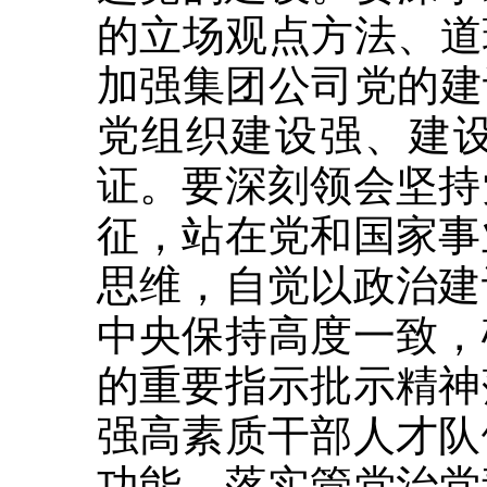
的立场观点方法、道
加强集团公司党的建
党组织建设强、建
证。要深刻领会坚持
征，站在党和国家事
思维，自觉以政治建
中央保持高度一致，
的重要指示批示精神
强高素质干部人才队
功能，落实管党治党