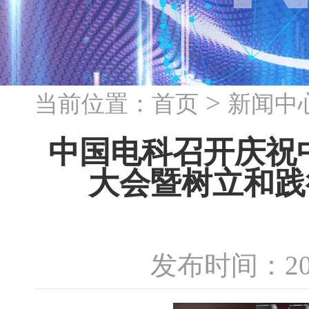
>
当前位置：
首页
新闻中
中国电科召开庆祝中
大会暨树立和践
发布时间：20