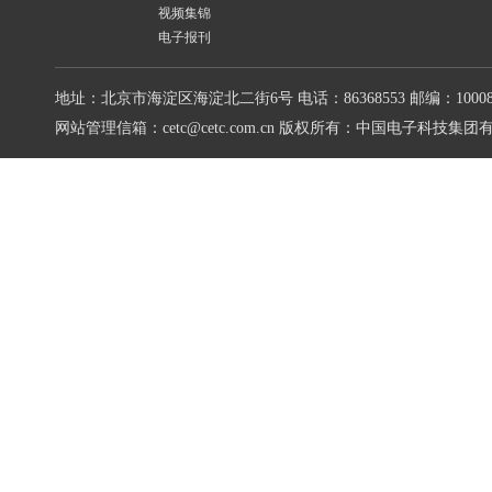
视频集锦
电子报刊
地址：北京市海淀区海淀北二街6号
电话：86368553
邮编：10008
网站管理信箱：cetc@cetc.com.cn
版权所有：中国电子科技集团