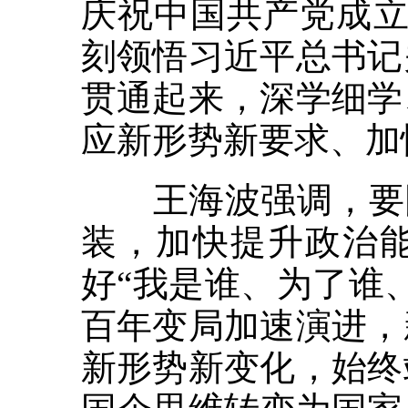
庆祝中国共产党成立
刻领悟习近平总书记
贯通起来，深学细学
应新形势新要求、加
王海波强调，要围
装，加快提升政治
好“我是谁、为了谁
百年变局加速演进，
新形势新变化，始终