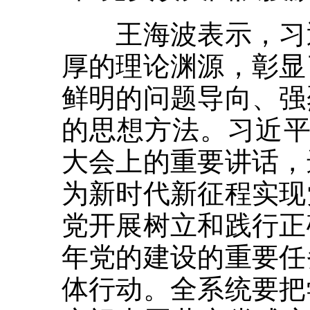
王海波表示，习近
厚的理论渊源，彰显
鲜明的问题导向、强
的思想方法。习近平
大会上的重要讲话，
为新时代新征程实现
党开展树立和践行正
年党的建设的重要任
体行动。全系统要把