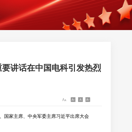
重要讲话在中国电科引发热烈
记、国家主席、中央军委主席习近平出席大会