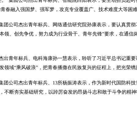
。”集团公司杰出青年标兵、智能院白阳表示，要主动担负起时
的青春融入强国梦、强军梦，攻克专业覆盖广、技术难度大等困难
团公司杰出青年标兵、网络通信研究院孙康表示，要认真贯彻
本领、创先争优，努力成为行业骨干、青年先锋”要求，在通信
杰出青年标兵、电科海康孙一慧表示，聆听了习近平总书记重要
发领域“乘风破浪”，把青春播撒在民族复兴的征程上，把光荣镌
团公司杰出青年标兵、13所杨振涛表示，作为新时代国防科技
，不断夯实基础研究，以踔厉奋发的昂扬斗志和敢于斗争的精神