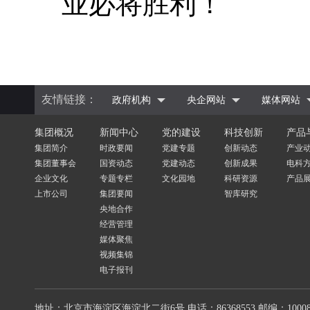
业必将胜利！
友情链接：
政府机构
央企网站
媒体网站
集团概况
新闻中心
党的建设
科技创新
产品
集团简介
时政要闻
党建专题
创新动态
产业
集团董事会
国资动态
党建动态
创新成果
电科
企业文化
专题专栏
文化园地
科研资源
产品
上市公司
集团要闻
智库研究
央地合作
经营管理
媒体聚焦
视频集锦
电子报刊
地址：北京市海淀区海淀北二街6号
电话：86368553
邮编：10008