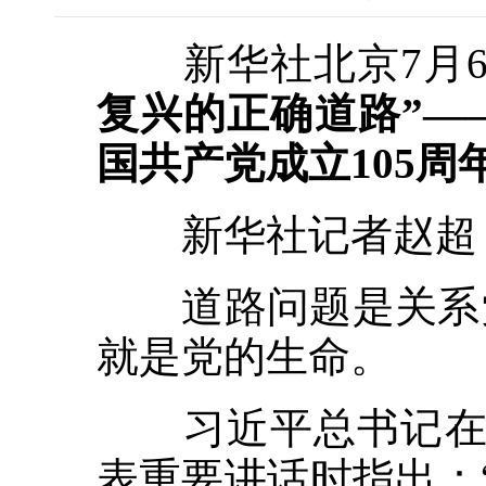
新华社北京7月
复兴的正确道路”—
国共产党成立105
新华社记者赵超
道路问题是关系党
就是党的生命。
习近平总书记在庆
表重要讲话时指出：