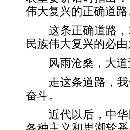
伟大复兴的正确道路
这条正确道路，就
民族伟大复兴的必由
风雨沧桑，大道
走这条道路，我们
奋斗。
近代以后，中华民
各种主义和思潮轮番