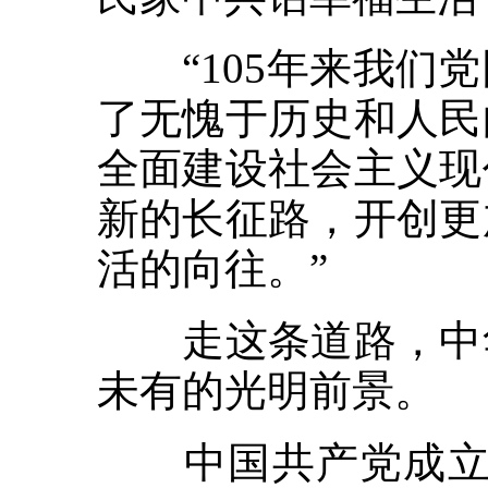
“105年来我们党
了无愧于历史和人民
全面建设社会主义现
新的长征路，开创更
活的向往。”
走这条道路，中华
未有的光明前景。
中国共产党成立10