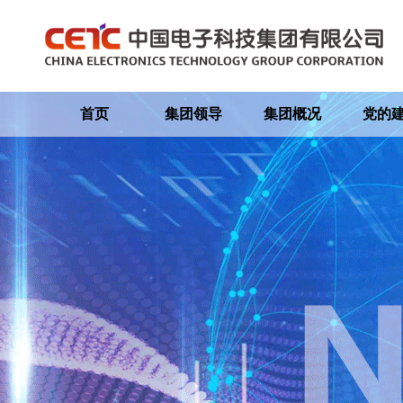
首页
集团领导
集团概况
党的