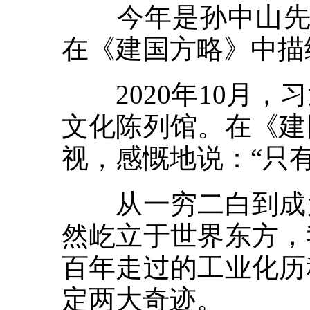
今年是孙中山先生
在《建国方略》中描
2020年10月，
文化陈列馆。在《建
视，感慨地说：“只
从一穷二白到成为
然屹立于世界东方，
百年走过的工业化历
定两大奇迹。