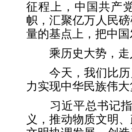
征程上，中国共产
帜，汇聚亿万人民磅
量的基点上，把中国
乘历史大势，走
今天，我们比历史
力实现中华民族伟大
习近平总书记指出
义，推动物质文明、