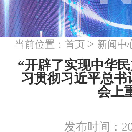
>
当前位置：
首页
新闻中
“开辟了实现中华
习贯彻习近平总书
会上
发布时间：20