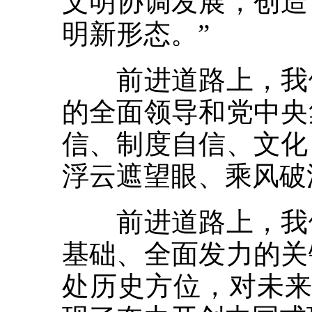
文明协调发展，创造
明新形态。”
前进道路上，我们
的全面领导和党中央
信、制度自信、文化
浮云遮望眼、乘风破
前进道路上，我们
基础、全面发力的关
处历史方位，对未来