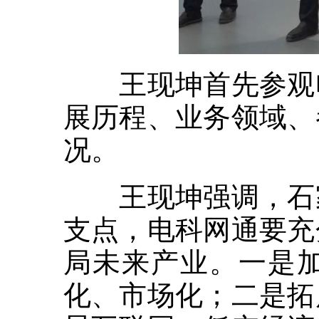
王现坤首先参观电
展历程、业务领域、
况。
王现坤强调，石家
支点，电科网通要充
局未来产业。一是
化、市场化；二是拓