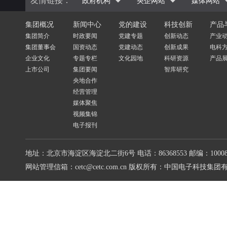
友情链接：
政府机构
央企网站
媒体网站
集团概况
新闻中心
党的建设
科技创新
产品
集团简介
时政要闻
党建专题
创新动态
产业
集团董事会
国资动态
党建动态
创新成果
电科
企业文化
专题专栏
文化园地
科研资源
产品
上市公司
集团要闻
智库研究
央地合作
经营管理
媒体聚焦
视频集锦
电子报刊
地址：北京市海淀区海淀北二街6号
电话：86368553
邮编：10008
网站管理信箱：cetc@cetc.com.cn
版权所有：中国电子科技集团