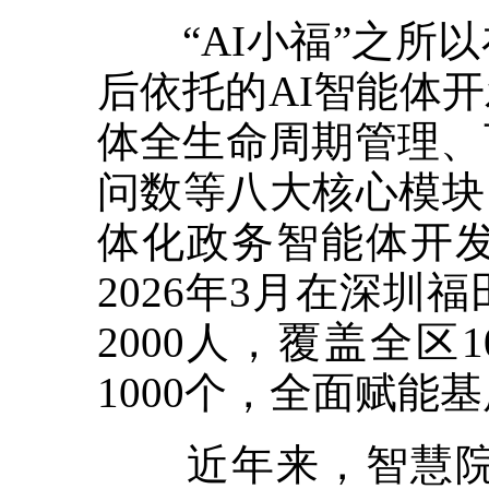
“AI小福”之所以
后依托的AI智能体
体全生命周期管理、
问数等八大核心模块
体化政务智能体开
2026年3月在深
2000人，覆盖全
1000个，全面赋能
近年来，智慧院依