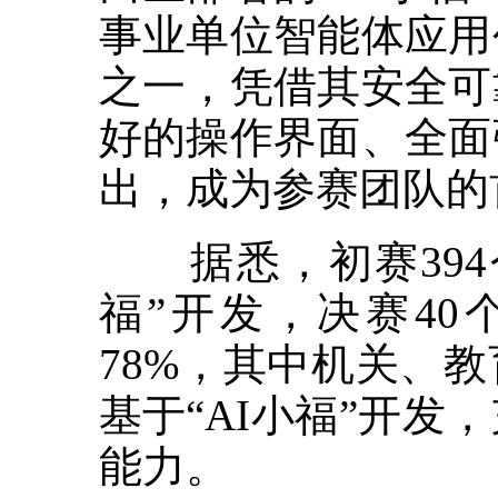
事业单位智能体应用
之一，凭借其安全可
好的操作界面、全面
出，成为参赛团队的
据悉，初赛394个
福”开发，决赛40
78%，其中机关、
基于“AI小福”开
能力。