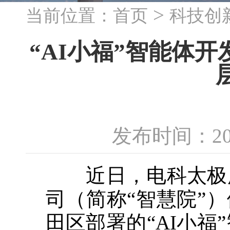
>
当前位置：
首页
科技创
“AI小福”智能体
发布时间：20
近日，电科太极所
司（简称“智慧院”
田区部署的“AI小