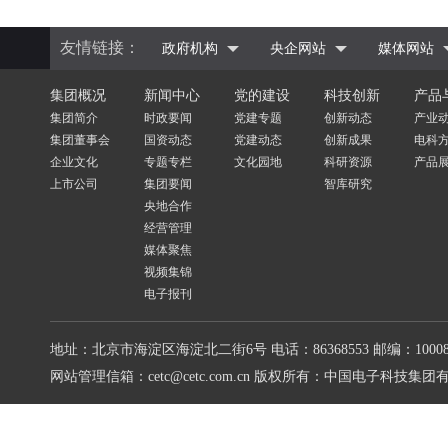
友情链接：
政府机构
央企网站
媒体网站
集团概况
新闻中心
党的建设
科技创新
产品
集团简介
时政要闻
党建专题
创新动态
产业
集团董事会
国资动态
党建动态
创新成果
电科
企业文化
专题专栏
文化园地
科研资源
产品
上市公司
集团要闻
智库研究
央地合作
经营管理
媒体聚焦
视频集锦
电子报刊
地址：北京市海淀区海淀北二街6号
电话：86368553
邮编：10008
网站管理信箱：cetc@cetc.com.cn
版权所有：中国电子科技集团