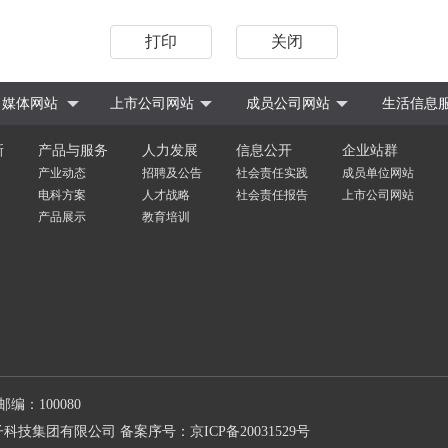
打印
关闭
媒体网站
上市公司网站
成员公司网站
生活信息
新
产品与服务
人力发展
信息公开
企业站群
产业动态
招聘及公告
社会责任实践
成员单位网站
电科方案
人才战略
社会责任报告
上市公司网站
产品展示
教育培训
邮编：100080
子科技集团有限公司
备案序号：京ICP备20031529号