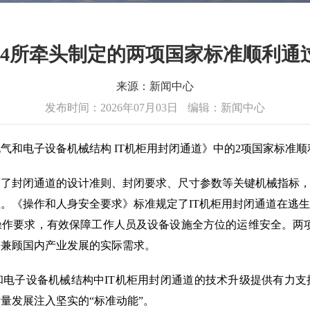
14所牵头制定的两项国家标准顺利通
来源：新闻中心
发布时间：2026年07月03日
编辑：新闻中心
和电子设备机械结构 IT机柜用封闭通道》中的2项国家标准顺
封闭通道的设计准则、封闭要求、尺寸参数等关键机械指标，显
。《操作和人身安全要求》标准规定了IT机柜用封闭通道在逃
要求，有效保障工作人员及设备设施全方位的运维安全。两项标准
分兼顾国内产业发展的实际需求。
子设备机械结构中IT机柜用封闭通道的技术升级提供有力支
量发展注入坚实的“标准动能”。