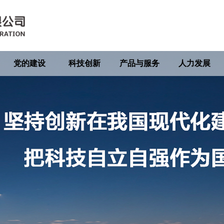
党的建设
科技创新
产品与服务
人力发展