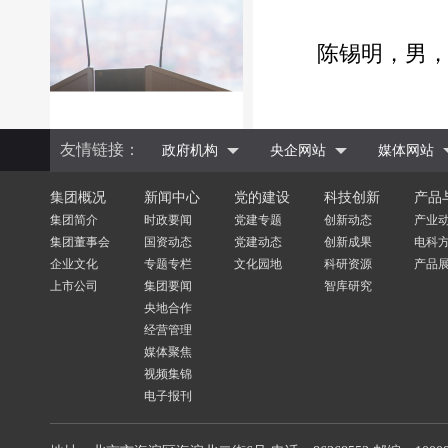
陈锡明，男，
友情链接：
政府机构
央企网站
媒体网站
集团概况
新闻中心
党的建设
科技创新
产品
集团简介
时政要闻
党建专题
创新动态
产业
集团董事会
国资动态
党建动态
创新成果
电科
企业文化
专题专栏
文化园地
科研资源
产品
上市公司
集团要闻
智库研究
央地合作
经营管理
媒体聚焦
视频集锦
电子报刊