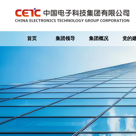
首页
集团领导
集团概况
党的