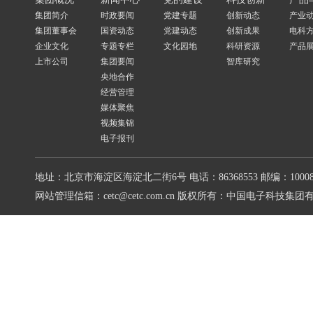
集团简介
时政要闻
党建专题
创新动态
产业
集团董事会
国资动态
党建动态
创新成果
电科
企业文化
专题专栏
文化园地
科研资源
产品
上市公司
集团要闻
智库研究
央地合作
经营管理
媒体聚焦
视频集锦
电子报刊
地址：北京市海淀区海淀北二街6号
电话：86368553
邮编：10008
网站管理信箱：cetc@cetc.com.cn
版权所有：中国电子科技集团