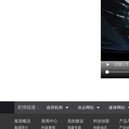
友情链接：
政府机构
央企网站
媒体网站
集团概况
新闻中心
党的建设
科技创新
产品
集团简介
时政要闻
党建专题
创新动态
产业