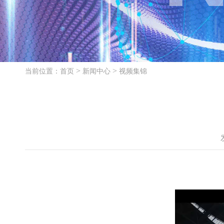
>
>
当前位置：
首页
新闻中心
视频集锦