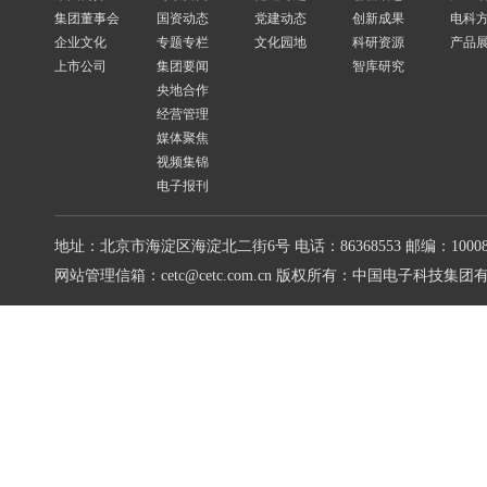
集团董事会
国资动态
党建动态
创新成果
电科
企业文化
专题专栏
文化园地
科研资源
产品
上市公司
集团要闻
智库研究
央地合作
经营管理
媒体聚焦
视频集锦
电子报刊
地址：北京市海淀区海淀北二街6号
电话：86368553
邮编：10008
网站管理信箱：cetc@cetc.com.cn
版权所有：中国电子科技集团