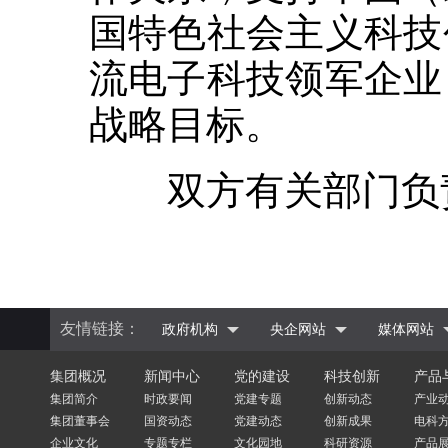
国特色社会主义科技
流电子科技领军企业
战略目标。
双方有关部门负责
友情链接：
政府机构
央企网站
媒体网站
集团概况
新闻中心
党的建设
科技创新
产品
集团简介
时政要闻
党建专题
创新动态
产业
集团董事会
国资动态
党建动态
创新成果
电科
企业文化
专题专栏
文化园地
科研资源
产品