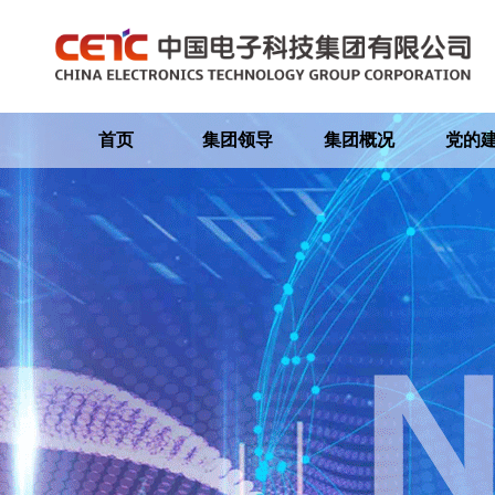
首页
集团领导
集团概况
党的