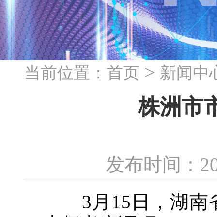
>
当前位置：
首页
新闻中
株洲市
发布时间：20
3月15日，湖南