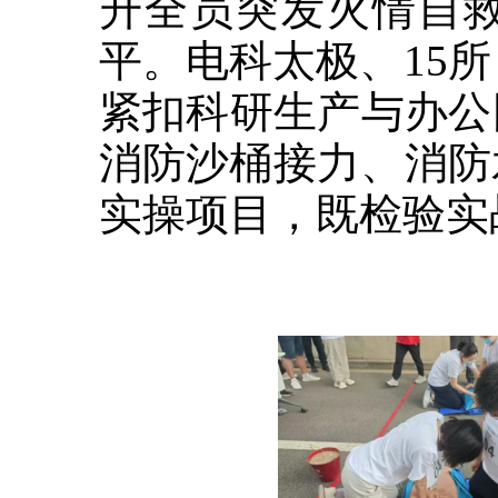
升全员突发火情自
平。电科太极、15所
紧扣科研生产与办公
消防沙桶接力、消防
实操项目，既检验实