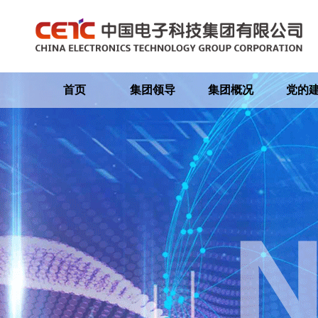
首页
集团领导
集团概况
党的