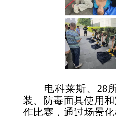
电科莱斯、28所
装、防毒面具使用和
作比赛，通过场景化